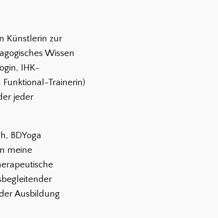
 Künstlerin zur
dagogisches Wissen
ogin, IHK-
, Funktional-Trainerin)
der jeder
00h, BDYoga
an meine
herapeutische
sbegleitender
nder Ausbildung