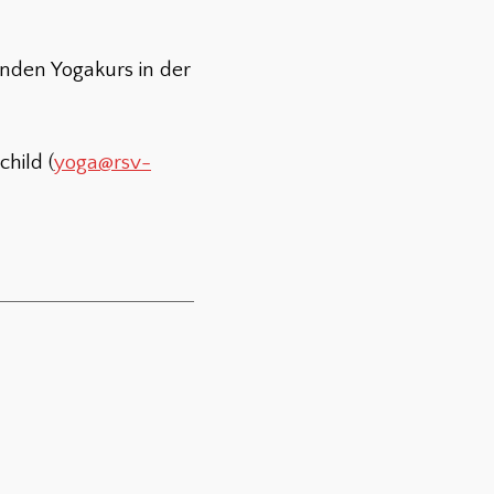
fenden Yogakurs in der
hild (
yoga@rsv-