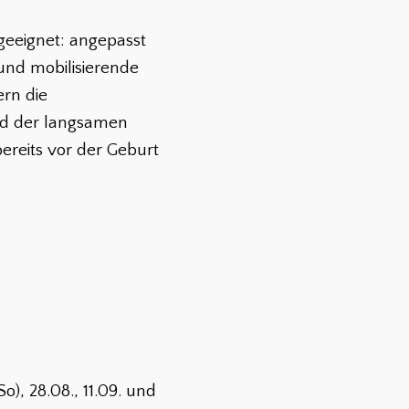
geeignet: angepasst
und mobilisierende
rn die
nd der langsamen
reits vor der Geburt
So), 28.08., 11.09. und