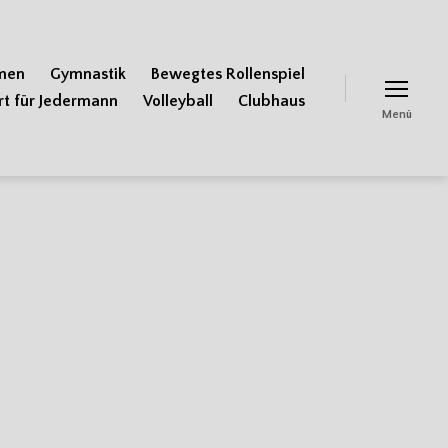
men
Gymnastik
Bewegtes Rollenspiel
rt für Jedermann
Volleyball
Clubhaus
Menü