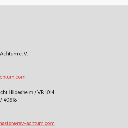
 Achtum e. V.
achtum.com
icht Hildesheim / VR 1014
/ 40618
aster@rsv-achtum.com