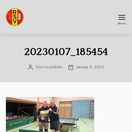
Menü
RSV
Achtum
20230107_185454
Von
rsvadmin
Januar 8, 2023
Beitragsautor
Veröffentlichungsdatum