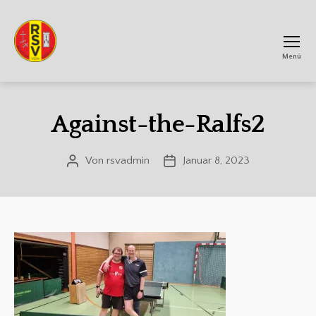
Menü
RSV
Achtum
Against-the-Ralfs2
Von
rsvadmin
Januar 8, 2023
Beitragsautor
Veröffentlichungsdatum