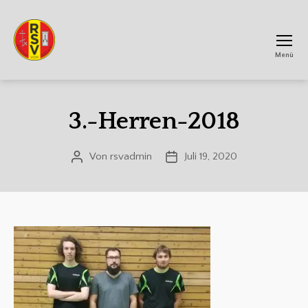
Menü
RSV
Achtum
3.-Herren-2018
Von
rsvadmin
Juli 19, 2020
Beitragsautor
Veröffentlichungsdatum