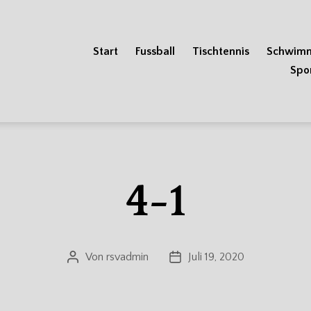
Start
Fussball
Tischtennis
Schwim
Spo
4-1
Von
rsvadmin
Juli 19, 2020
Beitragsautor
Veröffentlichungsdatum