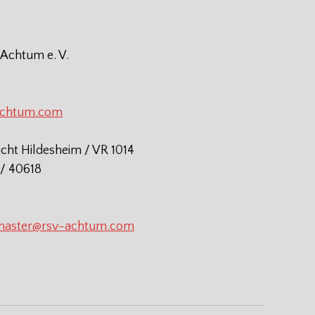
 Achtum e. V.
achtum.com
icht Hildesheim / VR 1014
/ 40618
aster@rsv-achtum.com