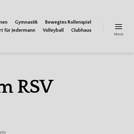
men
Gymnastik
Bewegtes Rollenspiel
rt für Jedermann
Volleyball
Clubhaus
Menü
im RSV
nis