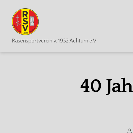
RSV
Rasensportverein v. 1932 Achtum e.V.
Achtum
40 Ja
B