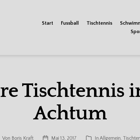
Start
Fussball
Tischtennis
Schwim
Spo
hre Tischtennis 
Achtum
Von
Boris Kraft
Mai 13, 2017
In
Allgemein
,
Tischten
eitragsautor
Veröffentlichungsdatum
Kategorien