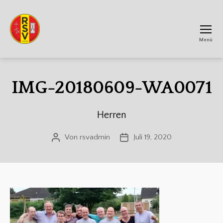
Menü
RSV
Achtum
IMG-20180609-WA0071
Herren
Von
rsvadmin
Juli 19, 2020
Beitragsautor
Veröffentlichungsdatum