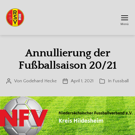
Menü
RSV
Achtum
Annullierung der
Fußballsaison 20/21
Von
Godehard Hecke
April 1, 2021
In
Fussball
Beitragsautor
Veröffentlichungsdatum
Kategorien