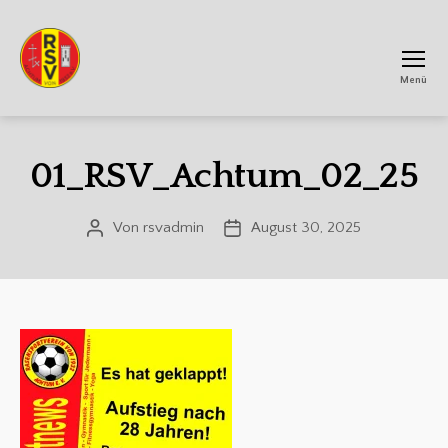
Menü
RSV
Achtum
01_RSV_Achtum_02_25
Von
rsvadmin
August 30, 2025
Beitragsautor
Veröffentlichungsdatum