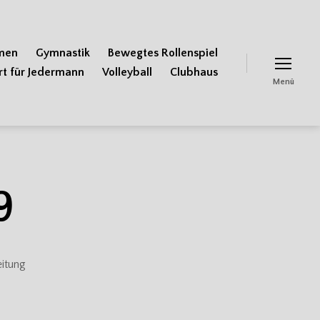
men
Gymnastik
Bewegtes Rollenspiel
rt für Jedermann
Volleyball
Clubhaus
Menü
9
eitung