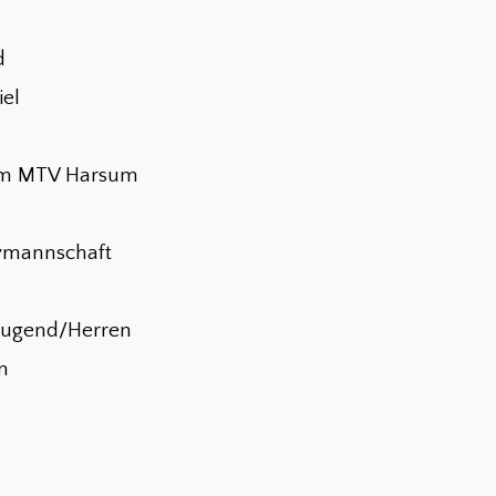
d
iel
eim MTV Harsum
bymannschaft
Jugend/Herren
n