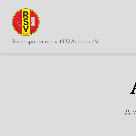
RSV
Rasensportverein v. 1932 Achtum e.V.
Achtum
V
Beit