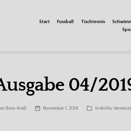
Start
Fussball
Tischtennis
Schwim
Spo
Ausgabe 04/201
on
Boris Kraft
November 1, 2019
In
Archiv
,
Vereinsz
ragsautor
Veröffentlichungsdatum
Kategorien