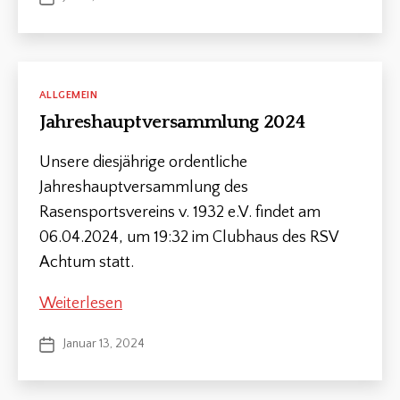
für
a
Vereine
n
d
Kategorien
ALLGEMEIN
Jahreshauptversammlung 2024
Unsere diesjährige ordentliche
Jahreshauptversammlung des
Rasensportsvereins v. 1932 e.V. findet am
06.04.2024, um 19:32 im Clubhaus des RSV
Achtum statt.
Jahreshauptversammlung
Weiterlesen
2024
Januar 13, 2024
Veröffentlichungsdatum