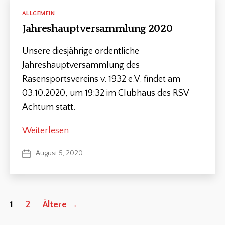
Kategorien
ALLGEMEIN
Jahreshauptversammlung 2020
Unsere diesjährige ordentliche
Jahreshauptversammlung des
Rasensportsvereins v. 1932 e.V. findet am
03.10.2020, um 19:32 im Clubhaus des RSV
Achtum statt.
Jahreshauptversammlung
Weiterlesen
2020
August 5, 2020
Veröffentlichungsdatum
Seitennummerierung
1
2
Ältere
→
der