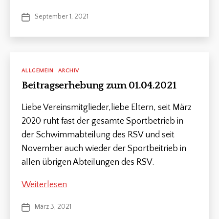
a
2021
Schlagwörter
September 1, 2021
Veröffentlichungsdatum
m
m
lu
n
g
,
V
Kategorien
ALLGEMEIN
ARCHIV
o
Beitragserhebung zum 01.04.2021
r
st
Liebe Vereinsmitglieder,liebe Eltern, seit März
a
n
2020 ruht fast der gesamte Sportbetrieb in
d
der Schwimmabteilung des RSV und seit
November auch wieder der Sportbeitrieb in
allen übrigen Abteilungen des RSV.
Beitragserhebung
Weiterlesen
zum
März 3, 2021
Veröffentlichungsdatum
01.04.2021