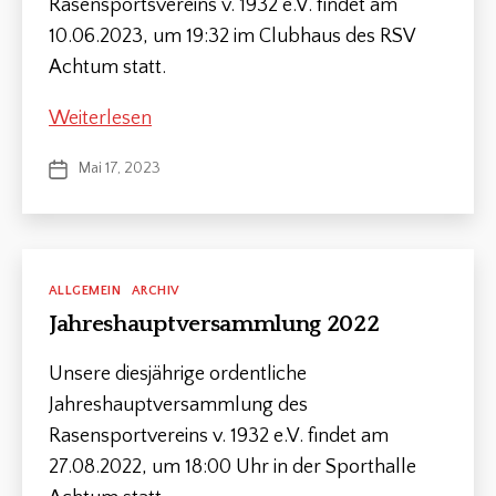
Rasensportsvereins v. 1932 e.V. findet am
10.06.2023, um 19:32 im Clubhaus des RSV
Achtum statt.
Jahreshauptversammlung
Weiterlesen
2023
Mai 17, 2023
Veröffentlichungsdatum
Kategorien
ALLGEMEIN
ARCHIV
Jahreshauptversammlung 2022
M
it
gl
Unsere diesjährige ordentliche
ie
Jahreshauptversammlung des
d
Rasensportvereins v. 1932 e.V. findet am
e
r
27.08.2022, um 18:00 Uhr in der Sporthalle
v