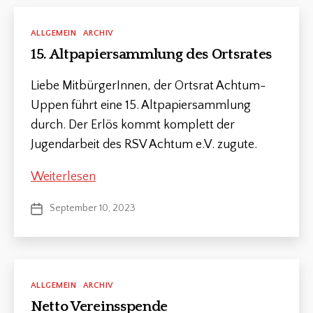
Kategorien
ALLGEMEIN
ARCHIV
15. Altpapiersammlung des Ortsrates
Liebe MitbürgerInnen, der Ortsrat Achtum-
Uppen führt eine 15. Altpapiersammlung
durch. Der Erlös kommt komplett der
Jugendarbeit des RSV Achtum e.V. zugute.
15.
Weiterlesen
Altpapiersammlung
September 10, 2023
Veröffentlichungsdatum
des
Ortsrates
Kategorien
ALLGEMEIN
ARCHIV
Netto Vereinsspende