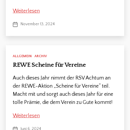
Jahreshauptversammlung
Weiterlesen
2025
November 13, 2024
Veröffentlichungsdatum
Kategorien
ALLGEMEIN
ARCHIV
REWE Scheine für Vereine
Auch dieses Jahr nimmt der RSV Achtum an
der REWE-Aktion „Scheine für Vereine“ teil.
Macht mit und sorgt auch dieses Jahr für eine
tolle Prämie, die dem Verein zu Gute kommt!
V
o
REWE
Weiterlesen
r
s
Scheine
Schlagwörter
Juni 6, 2024
Veröffentlichungsdatum
t