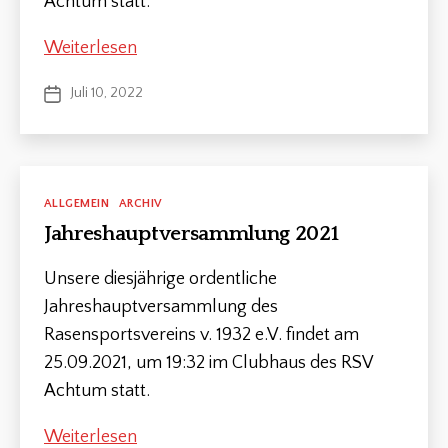
Achtum statt.
e
r
Jahreshauptversammlung
Weiterlesen
s
a
2022
Schlagwörter
Juli 10, 2022
Veröffentlichungsdatum
m
m
lu
n
g
,
V
Kategorien
ALLGEMEIN
ARCHIV
o
Jahreshauptversammlung 2021
M
r
it
st
gl
Unsere diesjährige ordentliche
a
ie
n
Jahreshauptversammlung des
d
d
Rasensportsvereins v. 1932 e.V. findet am
e
r
25.09.2021, um 19:32 im Clubhaus des RSV
v
Achtum statt.
e
r
Jahreshauptversammlung
Weiterlesen
s