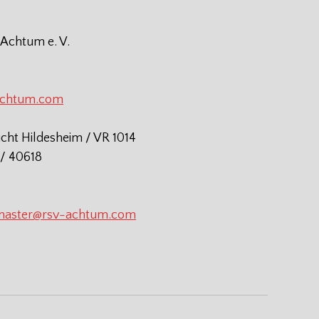
 Achtum e. V.
achtum.com
icht Hildesheim / VR 1014
/ 40618
aster@rsv-achtum.com