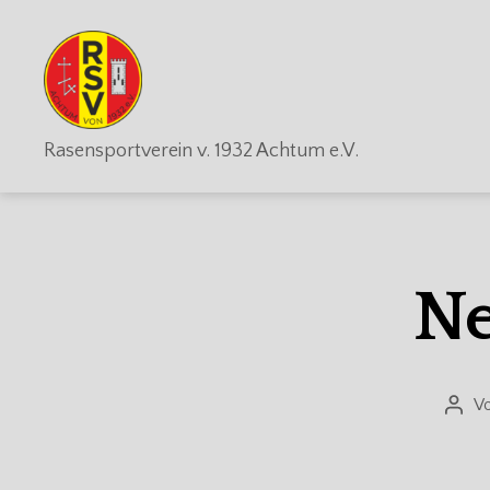
RSV
Rasensportverein v. 1932 Achtum e.V.
Achtum
Ne
V
Beitr