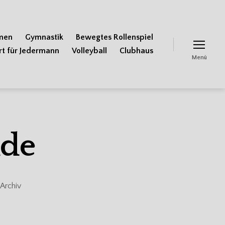
men
Gymnastik
Bewegtes Rollenspiel
rt für Jedermann
Volleyball
Clubhaus
Menü
nde
Archiv