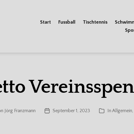
Start
Fussball
Tischtennis
Schwim
Spo
tto Vereinsspe
on
Jörg Franzmann
September 1, 2023
In
Allgemein
,
agsautor
Veröffentlichungsdatum
Kategorien