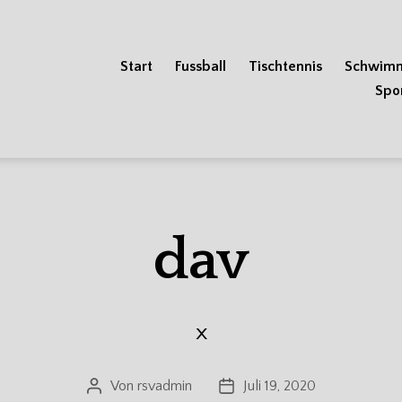
Start
Fussball
Tischtennis
Schwim
Spo
dav
x
Von
rsvadmin
Juli 19, 2020
Beitragsautor
Veröffentlichungsdatum