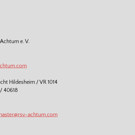
 Achtum e. V.
achtum.com
icht Hildesheim / VR 1014
/ 40618
aster@rsv-achtum.com