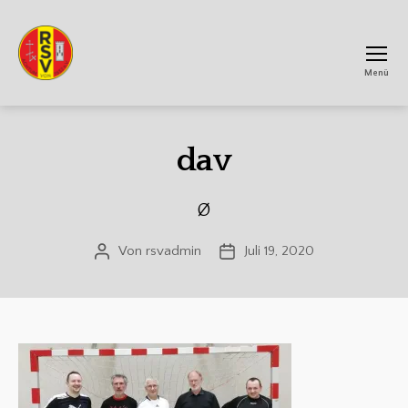
Menü
RSV
Achtum
dav
Ø
Von
rsvadmin
Juli 19, 2020
Beitragsautor
Veröffentlichungsdatum