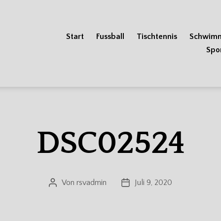
Start
Fussball
Tischtennis
Schwim
Spo
DSC02524
Von
rsvadmin
Juli 9, 2020
Beitragsautor
Veröffentlichungsdatum