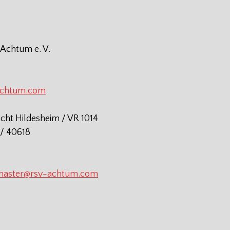
 Achtum e. V.
achtum.com
icht Hildesheim / VR 1014
/ 40618
aster@rsv-achtum.com