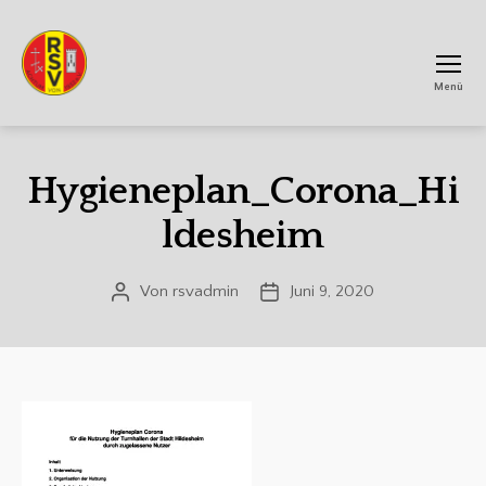
Menü
RSV
Achtum
Hygieneplan_Corona_Hi
ldesheim
Von
rsvadmin
Juni 9, 2020
Beitragsautor
Veröffentlichungsdatum