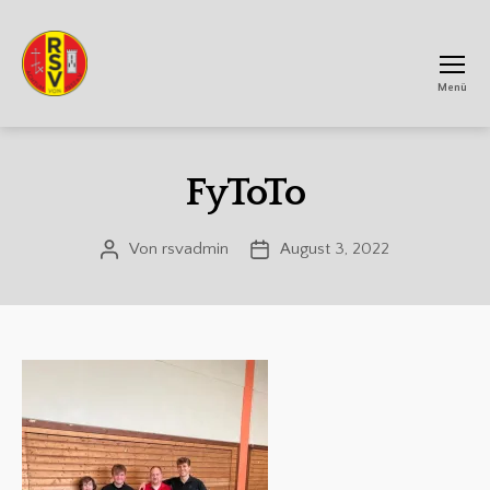
Menü
RSV
Achtum
FyToTo
Von
rsvadmin
August 3, 2022
Beitragsautor
Veröffentlichungsdatum