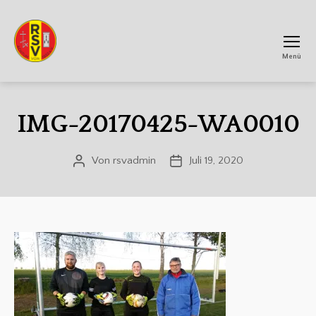
Menü
RSV
Achtum
IMG-20170425-WA0010
Von
rsvadmin
Juli 19, 2020
Beitragsautor
Veröffentlichungsdatum