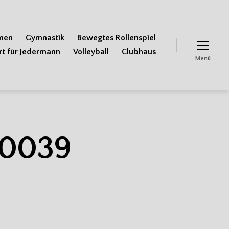
men
Gymnastik
Bewegtes Rollenspiel
rt für Jedermann
Volleyball
Clubhaus
Menü
0039