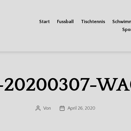
Start
Fussball
Tischtennis
Schwim
Spo
-20200307-WA
Von
April 26, 2020
Beitragsautor
Veröffentlichungsdatum