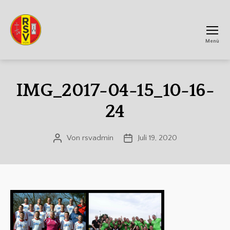
Menü
RSV
Achtum
IMG_2017-04-15_10-16-
24
Von
rsvadmin
Juli 19, 2020
Beitragsautor
Veröffentlichungsdatum