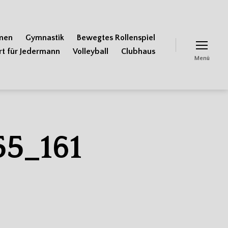
men
Gymnastik
Bewegtes Rollenspiel
rt für Jedermann
Volleyball
Clubhaus
Menü
5_161