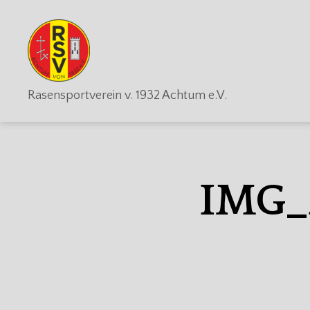
RSV
Rasensportverein v. 1932 Achtum e.V.
Achtum
IMG_