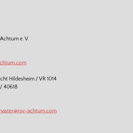
 Achtum e. V.
achtum.com
icht Hildesheim / VR 1014
/ 40618
aster@rsv-achtum.com