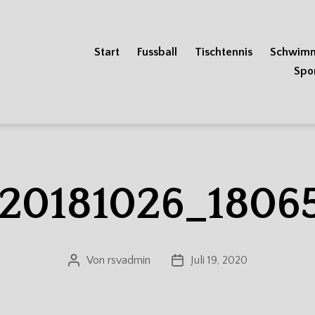
Start
Fussball
Tischtennis
Schwim
Spo
20181026_18065
Von
rsvadmin
Juli 19, 2020
Beitragsautor
Veröffentlichungsdatum