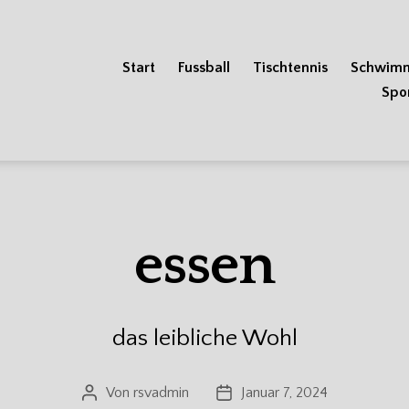
Start
Fussball
Tischtennis
Schwim
Spo
essen
das leibliche Wohl
Von
rsvadmin
Januar 7, 2024
Beitragsautor
Veröffentlichungsdatum