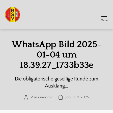
Menü
RSV
Achtum
WhatsApp Bild 2025-
01-04 um
18.39.27_1733b33e
Die obligatorische gesellige Runde zum
Ausklang…
Von
rsvadmin
Januar 8, 2025
Beitragsautor
Veröffentlichungsdatum