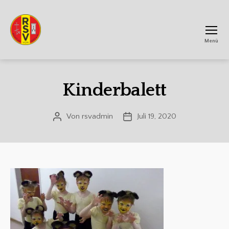
Menü
RSV
Achtum
Kinderbalett
Von
rsvadmin
Juli 19, 2020
Beitragsautor
Veröffentlichungsdatum