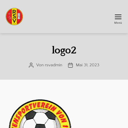
Menü
RSV
Achtum
logo2
Von
rsvadmin
Mai 31, 2023
Beitragsautor
Veröffentlichungsdatum