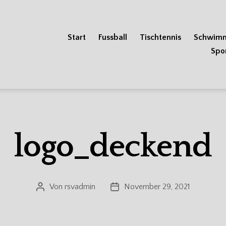
Start
Fussball
Tischtennis
Schwim
Spo
logo_deckend
Von
rsvadmin
November 29, 2021
Beitragsautor
Veröffentlichungsdatum