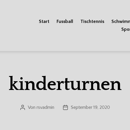
Start
Fussball
Tischtennis
Schwim
Spo
kinderturnen
Von
rsvadmin
September 19, 2020
Beitragsautor
Veröffentlichungsdatum