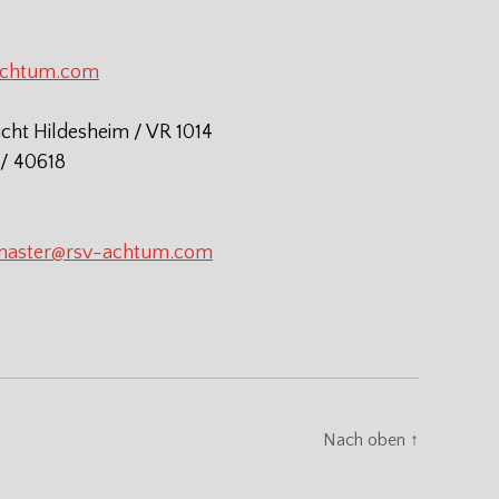
achtum.com
icht Hildesheim / VR 1014
/ 40618
aster@rsv-achtum.com
Nach oben
↑