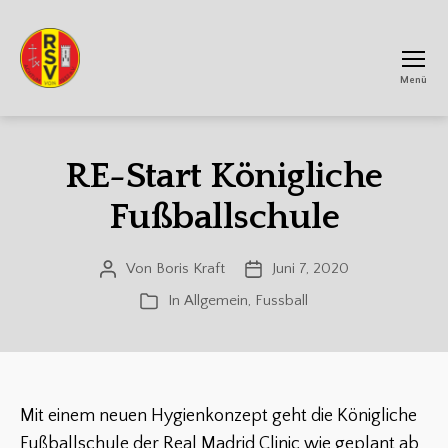
Menü
RSV
Achtum
RE-Start Königliche
Fußballschule
Von
Boris Kraft
Juni 7, 2020
Beitragsautor
Veröffentlichungsdatum
In
Allgemein
,
Fussball
Kategorien
Mit einem neuen Hygienkonzept geht die Königliche
Fußballschule der Real Madrid Clinic wie geplant ab