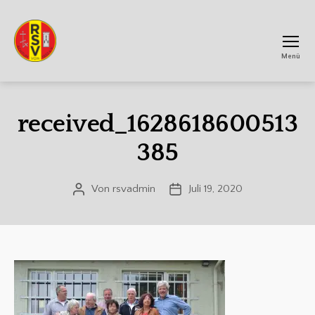
Menü
RSV
Achtum
received_1628618600513
385
Von
rsvadmin
Juli 19, 2020
Beitragsautor
Veröffentlichungsdatum