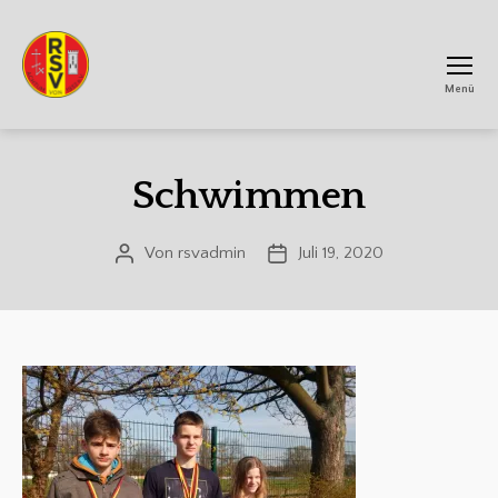
Menü
RSV
Achtum
Schwimmen
Von
rsvadmin
Juli 19, 2020
Beitragsautor
Veröffentlichungsdatum