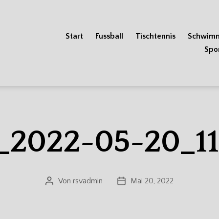
Start
Fussball
Tischtennis
Schwim
Spo
_2022-05-20_11
Von
rsvadmin
Mai 20, 2022
Beitragsautor
Veröffentlichungsdatum