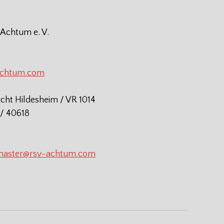
 Achtum e. V.
achtum.com
icht Hildesheim / VR 1014
/ 40618
aster@rsv-achtum.com