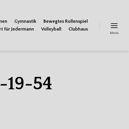
men
Gymnastik
Bewegtes Rollenspiel
rt für Jedermann
Volleyball
Clubhaus
Menü
-19-54