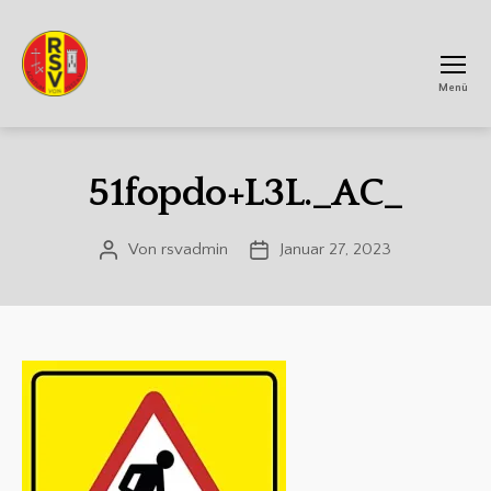
Menü
RSV
Achtum
51fopdo+L3L._AC_
Von
rsvadmin
Januar 27, 2023
Beitragsautor
Veröffentlichungsdatum