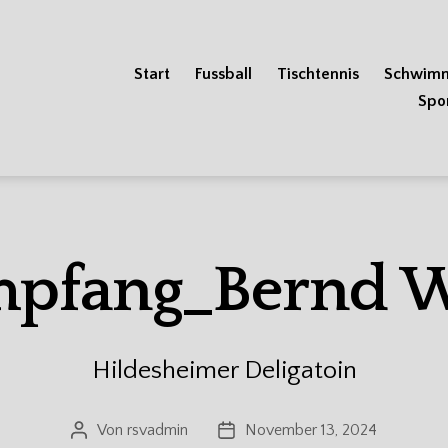
Start
Fussball
Tischtennis
Schwim
Spo
mpfang_Bernd W
Hildesheimer Deligatoin
Von
rsvadmin
November 13, 2024
Beitragsautor
Veröffentlichungsdatum