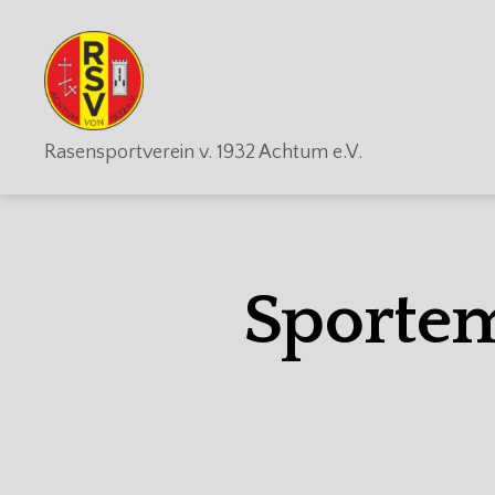
RSV
Rasensportverein v. 1932 Achtum e.V.
Achtum
Sporte