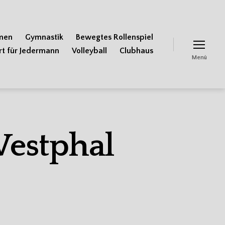
men
Gymnastik
Bewegtes Rollenspiel
rt für Jedermann
Volleyball
Clubhaus
Menü
estphal