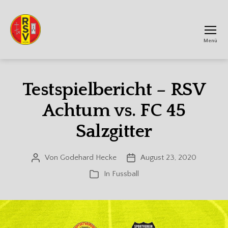
Menü
RSV
Achtum
Testspielbericht – RSV
Achtum vs. FC 45
Salzgitter
Von
Godehard Hecke
August 23, 2020
Beitragsautor
Veröffentlichungsdatum
In
Fussball
Kategorien