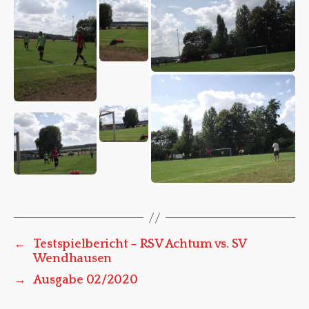
←
Testspielbericht – RSV Achtum vs. SV
Wendhausen
→
Ausgabe 02/2020