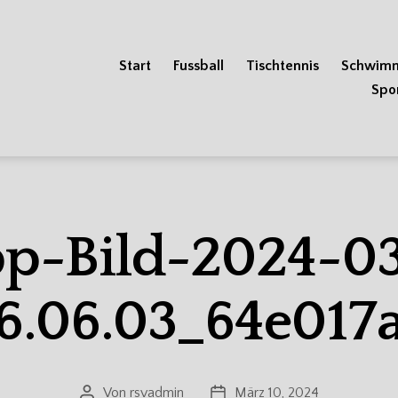
Start
Fussball
Tischtennis
Schwim
Spo
p-Bild-2024-0
6.06.03_64e017
Von
rsvadmin
März 10, 2024
Beitragsautor
Veröffentlichungsdatum