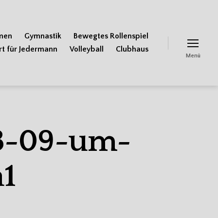
men
Gymnastik
Bewegtes Rollenspiel
rt für Jedermann
Volleyball
Clubhaus
Menü
3-09-um-
a1