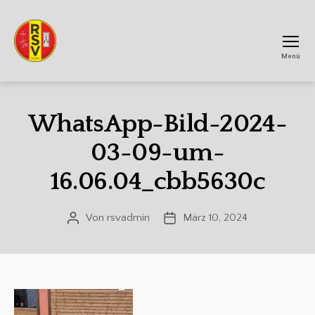
Menü
RSV
Achtum
WhatsApp-Bild-2024-
03-09-um-
16.06.04_cbb5630c
Von
rsvadmin
März 10, 2024
Beitragsautor
Veröffentlichungsdatum