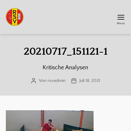
Menü
RSV
Achtum
20210717_151121-1
Kritische Analysen
Von
rsvadmin
Juli 18, 2021
Beitragsautor
Veröffentlichungsdatum