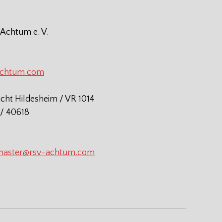
 Achtum e. V.
achtum.com
icht Hildesheim / VR 1014
/ 40618
aster@rsv-achtum.com