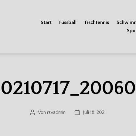
Start
Fussball
Tischtennis
Schwim
Spo
20210717_20060
Von
rsvadmin
Juli 18, 2021
Beitragsautor
Veröffentlichungsdatum