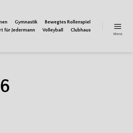
men
Gymnastik
Bewegtes Rollenspiel
rt für Jedermann
Volleyball
Clubhaus
Menü
6