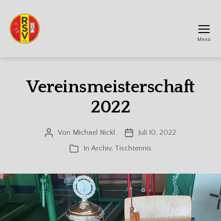
Menü
RSV
Achtum
Vereinsmeisterschaft
2022
Von
Michael Nickl
Juli 10, 2022
Beitragsautor
Veröffentlichungsdatum
In
Archiv
,
Tischtennis
Kategorien