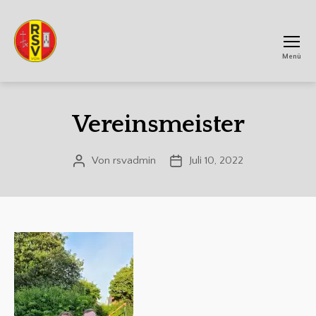
Menü
RSV
Achtum
Vereinsmeister
Von
rsvadmin
Juli 10, 2022
Beitragsautor
Veröffentlichungsdatum