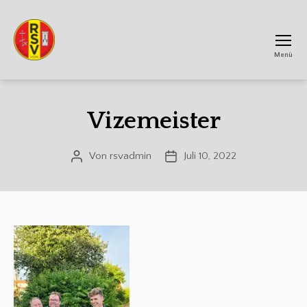
Menü
RSV
Achtum
Vizemeister
Von
rsvadmin
Juli 10, 2022
Beitragsautor
Veröffentlichungsdatum