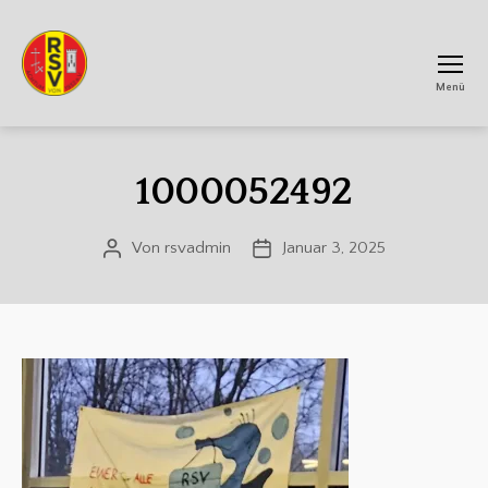
Menü
RSV
Achtum
1000052492
Von
rsvadmin
Januar 3, 2025
Beitragsautor
Veröffentlichungsdatum