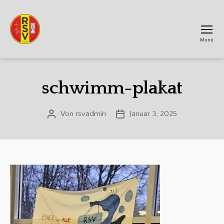
Menü
RSV
Achtum
schwimm-plakat
Von
rsvadmin
Januar 3, 2025
Beitragsautor
Veröffentlichungsdatum