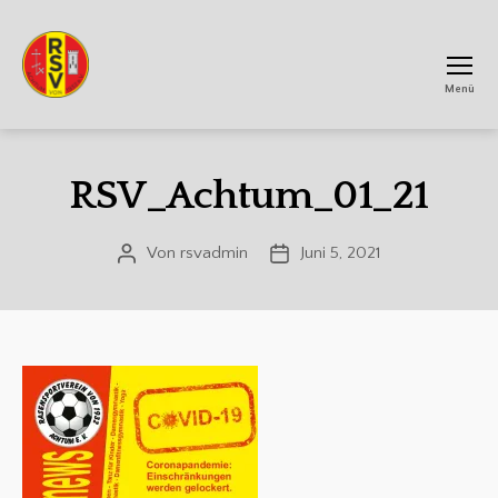
Menü
RSV
Achtum
RSV_Achtum_01_21
Von
rsvadmin
Juni 5, 2021
Beitragsautor
Veröffentlichungsdatum