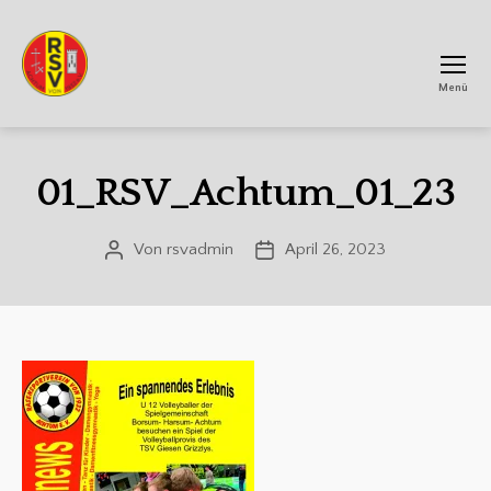
Menü
RSV
Achtum
01_RSV_Achtum_01_23
Von
rsvadmin
April 26, 2023
Beitragsautor
Veröffentlichungsdatum