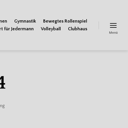
men
Gymnastik
Bewegtes Rollenspiel
rt für Jedermann
Volleyball
Clubhaus
Menü
4
ung