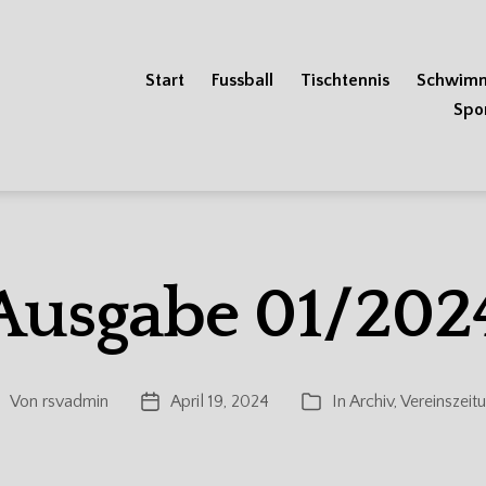
Start
Fussball
Tischtennis
Schwim
Spo
Ausgabe 01/202
Von
rsvadmin
April 19, 2024
In
Archiv
,
Vereinszeit
eitragsautor
Veröffentlichungsdatum
Kategorien