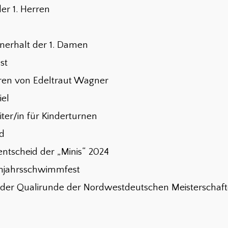
der 1. Herren
enerhalt der 1. Damen
st
ren von Edeltraut Wagner
iel
ter/in für Kinderturnen
nd
sentscheid der „Minis“ 2024
hjahrsschwimmfest
n der Qualirunde der Nordwestdeutschen Meisterschaf