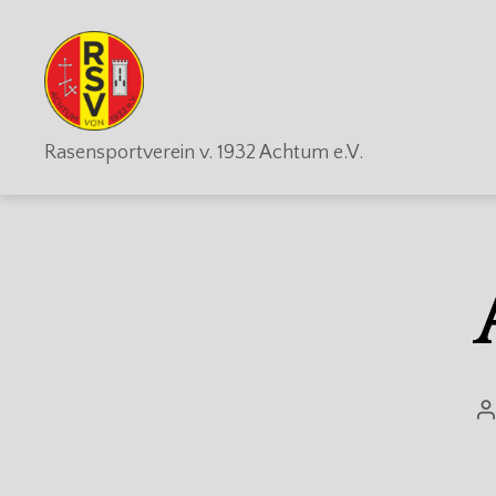
RSV
Rasensportverein v. 1932 Achtum e.V.
Achtum
B