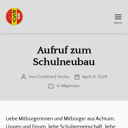
Menü
RSV
Achtum
Aufruf zum
Schulneubau
Von
Godehard Hecke
April 21, 2024
Beitragsautor
Veröffentlichungsdatum
In
Allgemein
Kategorien
Liebe Mitbürgerinnen und Mitbürger aus Achtum,
Uppen und Einum, liebe Schulgemeinschaft, liebe