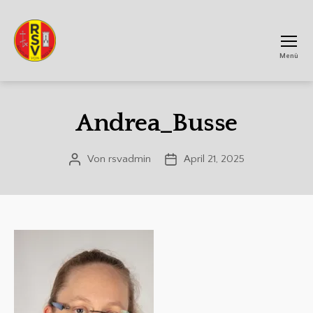
Menü
RSV
Achtum
Andrea_Busse
Von
rsvadmin
April 21, 2025
Beitragsautor
Veröffentlichungsdatum