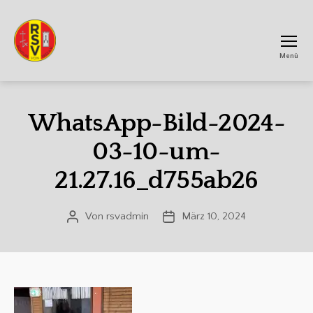
Menü
RSV
Achtum
WhatsApp-Bild-2024-
03-10-um-
21.27.16_d755ab26
Von
rsvadmin
März 10, 2024
Beitragsautor
Veröffentlichungsdatum